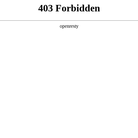
品介绍
技术服务
成功案例
关于我们
新闻动态
您的位置：
首页
新闻中心
新闻动态
中小企联企业家走进悟空体育，共话
2026年4月16日，深圳市中小企业产业创新协会
体育科技股份有限公司（以下简称“悟空体育”），